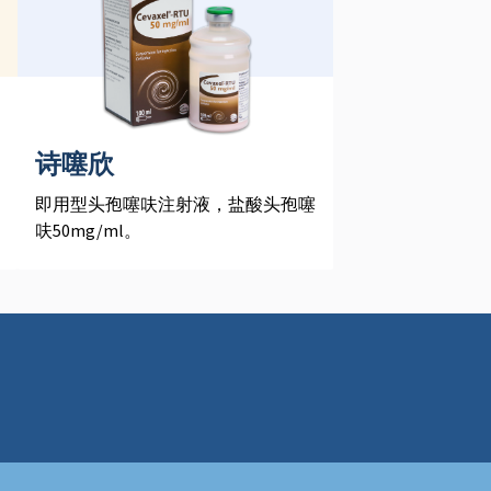
诗噻欣
即用型头孢噻呋注射液，盐酸头孢噻
呋50mg/ml。