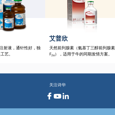
艾普欣
星注射液，通针性好，独
天然前列腺素（氨基丁三醇前列腺素
装工艺。
F
），适用于牛的同期发情方案。
2
α
关注诗华