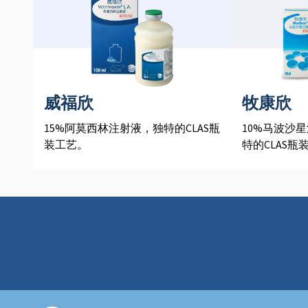
威福欣
牧康欣
15%阿莫西林注射液，独特的CLAS瓶
10%马波沙
装工艺。
特的CLAS瓶