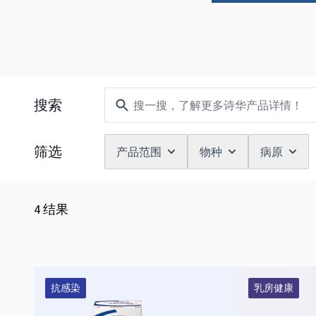
筛选
搜索
筛选
产品范围
物种
病原
4
结果
抗感染
乳房健康