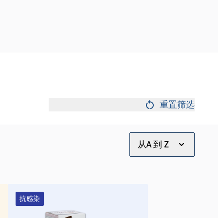
重置筛选
从A 到 Z
抗感染